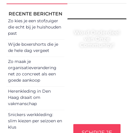
RECENTE BERICHTEN
Zo kies je een stofzuiger
die echt bij je huishouden
Word Onderdeel
past
van Onze
Wijde boxershorts die je
Community!
de hele dag vergeet
Registreer je vandaag
Zo maak je
nog en begin met het
organisatieverandering
delen van jouw unieke
net zo concreet als een
perspectief. Jouw
goede aankoop
woorden kunnen
informeren, inspireren,
Herenkleding in Den
vermaken en
Haag draait om
verbinden – ze
vakmanschap
verdienen het om
gehoord te worden!
Snickers werkkleding:
slim kiezen per seizoen en
klus
SCHRIJF JE