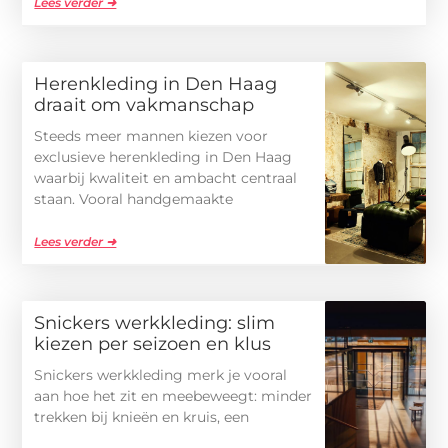
Lees verder ➜
Herenkleding in Den Haag
draait om vakmanschap
Steeds meer mannen kiezen voor
exclusieve herenkleding in Den Haag
waarbij kwaliteit en ambacht centraal
staan. Vooral handgemaakte
Lees verder ➜
Snickers werkkleding: slim
kiezen per seizoen en klus
Snickers werkkleding merk je vooral
aan hoe het zit en meebeweegt: minder
trekken bij knieën en kruis, een