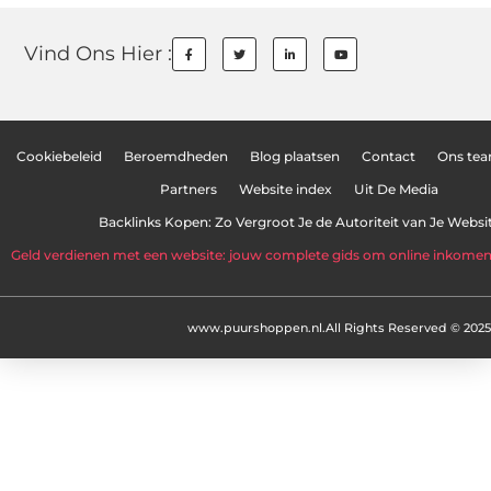
Vind Ons Hier :
Cookiebeleid
Beroemdheden
Blog plaatsen
Contact
Ons te
Partners
Website index
Uit De Media
Backlinks Kopen: Zo Vergroot Je de Autoriteit van Je Websi
Geld verdienen met een website: jouw complete gids om online inkome
www.puurshoppen.nl.
All Rights Reserved © 2025