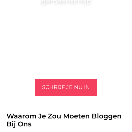
gemeenschap
Wij zijn een veelzijdig blogplatform dat
toegankelijk is voor iedereen – of je nu een passie
hebt voor schrijven, lezen of beide. Onze algemene
blog biedt een podium voor diverse onderwerpen
en persoonlijke verhalen.
❝
Word onderdeel van onze community en draag
bij aan een inspirerende plek waar ideeën tot
leven komen en gedeeld worden.
❞
SCHRIJF JE NU IN
Waarom Je Zou Moeten Bloggen
Bij Ons