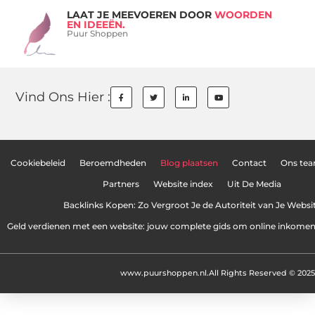
LAAT JE MEEVOEREN DOOR
WOORDEN
EN IDEEËN.
Puur Shoppen
Vind Ons Hier :
Cookiebeleid
Beroemdheden
Blog plaatsen
Contact
Ons te
Partners
Website index
Uit De Media
Backlinks Kopen: Zo Vergroot Je de Autoriteit van Je Websi
Geld verdienen met een website: jouw complete gids om online inkome
www.puurshoppen.nl.
All Rights Reserved © 2025