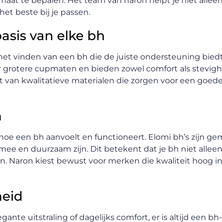
je maat te bepalen. Het team van naron helpt je niet alle
het beste bij je passen.
asis van elke bh
het vinden van een bh die de juiste ondersteuning biedt.
or grotere cupmaten en bieden zowel comfort als stevig
kt van kwalitatieve materialen die zorgen voor een goe
n
hoe een bh aanvoelt en functioneert. Elomi bh’s zijn g
 en duurzaam zijn. Dit betekent dat je bh niet alleen 
 Naron kiest bewust voor merken die kwaliteit hoog in
heid
nte uitstraling of dagelijks comfort, er is altijd een bh-sti