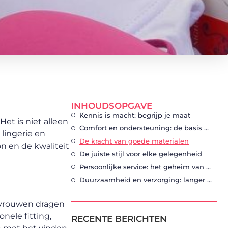
INHOUDSOPGAVE
Kennis is macht: begrijp je maat
et is niet alleen
Comfort en ondersteuning: de basis van elke bh
 lingerie en
De kracht van goede materialen
n en de kwaliteit
De juiste stijl voor elke gelegenheid
Persoonlijke service: het geheim van naron
Duurzaamheid en verzorging: langer plezier van je lingerie
l vrouwen dragen
nele fitting,
RECENTE BERICHTEN