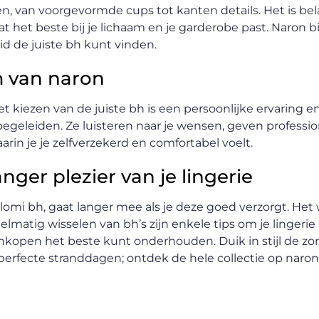
len, van voorgevormde cups tot kanten details. Het is be
t het beste bij je lichaam en je garderobe past. Naron b
id de juiste bh kunt vinden.
m van naron
et kiezen van de juiste bh is een persoonlijke ervaring 
begeleiden. Ze luisteren naar je wensen, geven professio
arin je je zelfverzekerd en comfortabel voelt.
ger plezier van je lingerie
lomi bh, gaat langer mee als je deze goed verzorgt. Het
lmatig wisselen van bh’s zijn enkele tips om je lingerie 
aankopen het beste kunt onderhouden. Duik in stijl de z
perfecte stranddagen; ontdek de hele collectie op naron.