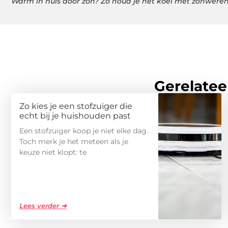
Warm in huis door zon? Zo houd je het koel met zonwere
Gerelatee
Zo kies je een stofzuiger die
echt bij je huishouden past
Een stofzuiger koop je niet elke dag.
Toch merk je het meteen als je
keuze niet klopt: te
Lees verder ➜