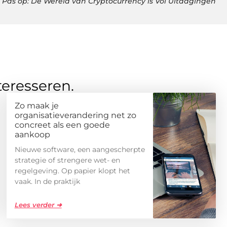
Pas op: De Wereld van Cryptocurrency is Vol Uitdagingen
teresseren.
Zo maak je
organisatieverandering net zo
concreet als een goede
aankoop
Nieuwe software, een aangescherpte
strategie of strengere wet- en
regelgeving. Op papier klopt het
vaak. In de praktijk
Lees verder ➜