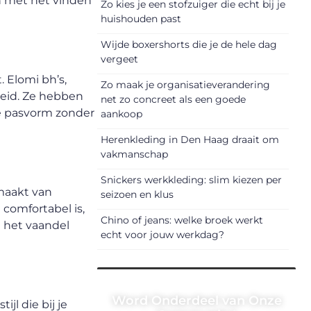
en met het vinden
Zo kies je een stofzuiger die echt bij je
huishouden past
Wijde boxershorts die je de hele dag
vergeet
 Elomi bh’s,
Zo maak je organisatieverandering
heid. Ze hebben
net zo concreet als een goede
de pasvorm zonder
aankoop
Herenkleding in Den Haag draait om
vakmanschap
Snickers werkkleding: slim kiezen per
emaakt van
seizoen en klus
comfortabel is,
Chino of jeans: welke broek werkt
 het vaandel
echt voor jouw werkdag?
Word Onderdeel van Onze
jl die bij je