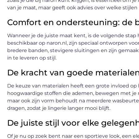
zoals je die bij naron kunt krijgen, is essentieel om 
van je maat, maar geeft ook advies over welke stijlen 
Comfort en ondersteuning: de b
Wanneer je de juiste maat kent, is de volgende stap 
beschikbaar op naron.nl, zijn speciaal ontworpen vo
bredere banden, stevigere sluitingen en zijn gemaa
in te leveren op stijl.
De kracht van goede materiale
De keuze van materialen heeft een grote invloed op 
hoogwaardige stoffen die ademen, bewegen met je mee
maar ook zijn vorm behoudt na meerdere wasbeurten.
dragen, zodat je lingerie langer mooi blijft.
De juiste stijl voor elke gelegen
Of je nu op zoek bent naar een sportieve look, een elega