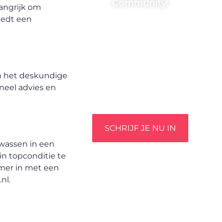
Community!
langrijk om
iedt een
Registreer je vandaag nog en
begin met het delen van jouw
unieke perspectief. Jouw
woorden kunnen informeren,
inspireren, vermaken en
en het deskundige
verbinden – ze verdienen het
neel advies en
om gehoord te worden!
SCHRIJF JE NU IN
 wassen in een
in topconditie te
omer in met een
nl.