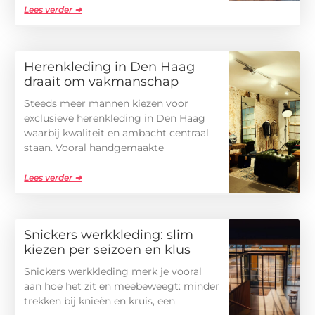
Lees verder ➜
Herenkleding in Den Haag
draait om vakmanschap
Steeds meer mannen kiezen voor
exclusieve herenkleding in Den Haag
waarbij kwaliteit en ambacht centraal
staan. Vooral handgemaakte
Lees verder ➜
Snickers werkkleding: slim
kiezen per seizoen en klus
Snickers werkkleding merk je vooral
aan hoe het zit en meebeweegt: minder
trekken bij knieën en kruis, een