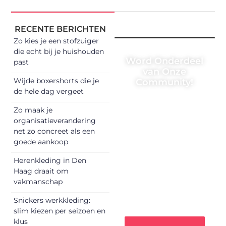
RECENTE BERICHTEN
Zo kies je een stofzuiger
die echt bij je huishouden
Word Onderdeel
past
van Onze
Wijde boxershorts die je
Community!
de hele dag vergeet
Registreer je vandaag
Zo maak je
nog en begin met het
organisatieverandering
delen van jouw unieke
net zo concreet als een
perspectief. Jouw
goede aankoop
woorden kunnen
informeren, inspireren,
Herenkleding in Den
vermaken en
Haag draait om
verbinden – ze
vakmanschap
verdienen het om
gehoord te worden!
Snickers werkkleding:
slim kiezen per seizoen en
klus