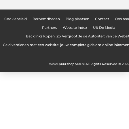
Cookiebeleid
Beroemdheden
Blog plaatsen
Contact
Ons te
Partners
Website index
Uit De Media
Backlinks Kopen: Zo Vergroot Je de Autoriteit van Je Websi
Geld verdienen met een website: jouw complete gids om online inkome
www.puurshoppen.nl.
All Rights Reserved © 2025