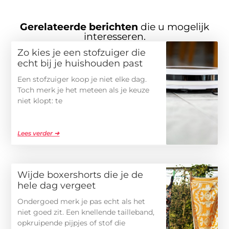
Gerelateerde berichten
die u mogelijk
interesseren.
Zo kies je een stofzuiger die
echt bij je huishouden past
Een stofzuiger koop je niet elke dag.
Toch merk je het meteen als je keuze
niet klopt: te
Lees verder ➜
Wijde boxershorts die je de
hele dag vergeet
Ondergoed merk je pas echt als het
niet goed zit. Een knellende tailleband,
opkruipende pijpjes of stof die