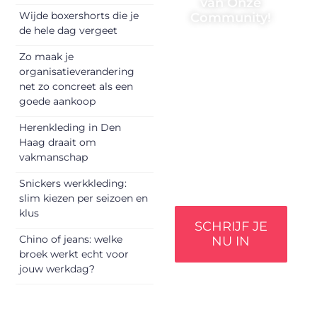
van Onze
Wijde boxershorts die je
Community!
de hele dag vergeet
Registreer je vandaag
Zo maak je
nog en begin met het
organisatieverandering
delen van jouw unieke
net zo concreet als een
perspectief. Jouw
goede aankoop
woorden kunnen
informeren, inspireren,
Herenkleding in Den
vermaken en
Haag draait om
verbinden – ze
vakmanschap
verdienen het om
gehoord te worden!
Snickers werkkleding:
slim kiezen per seizoen en
klus
SCHRIJF JE
Chino of jeans: welke
NU IN
broek werkt echt voor
jouw werkdag?