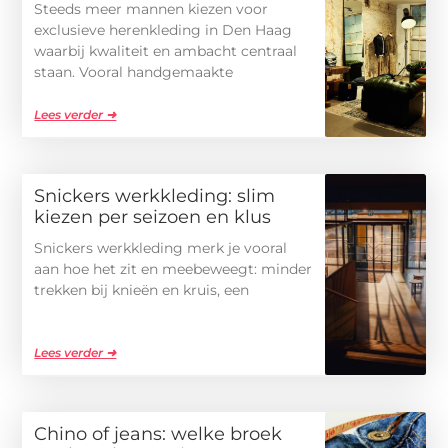
Steeds meer mannen kiezen voor
exclusieve herenkleding in Den Haag
waarbij kwaliteit en ambacht centraal
staan. Vooral handgemaakte
Lees verder ➜
Snickers werkkleding: slim
kiezen per seizoen en klus
Snickers werkkleding merk je vooral
aan hoe het zit en meebeweegt: minder
trekken bij knieën en kruis, een
Lees verder ➜
Chino of jeans: welke broek