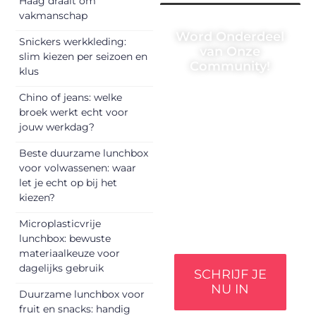
Haag draait om
vakmanschap
Word Onderdeel
Snickers werkkleding:
van Onze
slim kiezen per seizoen en
Community!
klus
Registreer je vandaag
Chino of jeans: welke
nog en begin met het
broek werkt echt voor
delen van jouw unieke
jouw werkdag?
perspectief. Jouw
woorden kunnen
Beste duurzame lunchbox
informeren, inspireren,
voor volwassenen: waar
vermaken en
let je echt op bij het
verbinden – ze
kiezen?
verdienen het om
Microplasticvrije
gehoord te worden!
lunchbox: bewuste
materiaalkeuze voor
dagelijks gebruik
SCHRIJF JE
NU IN
Duurzame lunchbox voor
fruit en snacks: handig