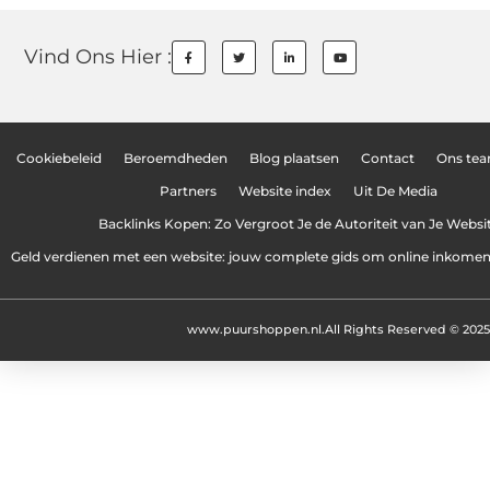
Vind Ons Hier :
Cookiebeleid
Beroemdheden
Blog plaatsen
Contact
Ons te
Partners
Website index
Uit De Media
Backlinks Kopen: Zo Vergroot Je de Autoriteit van Je Websi
Geld verdienen met een website: jouw complete gids om online inkome
www.puurshoppen.nl.
All Rights Reserved © 2025