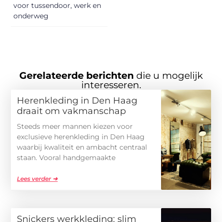
voor tussendoor, werk en
onderweg
Gerelateerde berichten
die u mogelijk
interesseren.
Herenkleding in Den Haag
draait om vakmanschap
Steeds meer mannen kiezen voor
exclusieve herenkleding in Den Haag
waarbij kwaliteit en ambacht centraal
staan. Vooral handgemaakte
Lees verder ➜
Snickers werkkleding: slim