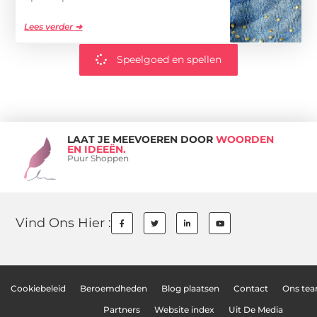
Lees verder ➜
Speelgoed en spellen
LAAT JE MEEVOEREN DOOR
WOORDEN
EN IDEEËN.
Puur Shoppen
Vind Ons Hier :
Cookiebeleid
Beroemdheden
Blog plaatsen
Contact
Ons te
Partners
Website index
Uit De Media