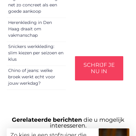
net zo concreet als een
perspectief. Jouw
goede aankoop
woorden kunnen
informeren, inspireren,
Herenkleding in Den
vermaken en
Haag draait om
verbinden – ze
vakmanschap
verdienen het om
gehoord te worden!
Snickers werkkleding:
slim kiezen per seizoen en
klus
SCHRIJF JE
Chino of jeans: welke
NU IN
broek werkt echt voor
jouw werkdag?
Gerelateerde berichten
die u mogelijk
interesseren.
Zo kies je een stofzuiger die