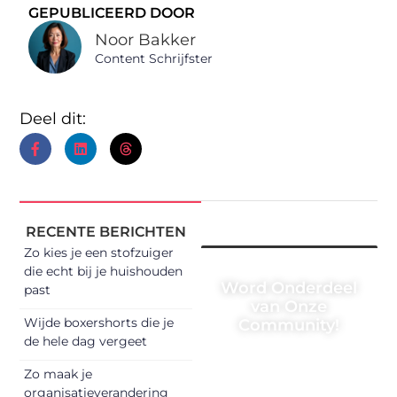
GEPUBLICEERD DOOR
Noor Bakker
Content Schrijfster
Deel dit:
RECENTE BERICHTEN
Zo kies je een stofzuiger
die echt bij je huishouden
Word Onderdeel
past
van Onze
Wijde boxershorts die je
Community!
de hele dag vergeet
Registreer je vandaag
Zo maak je
nog en begin met het
organisatieverandering
delen van jouw unieke