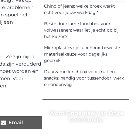
adigt. Pas op
Chino of jeans: welke broek werkt
tere problemen
echt voor jouw werkdag?
en spoel het
ij een
Beste duurzame lunchbox voor
volwassenen: waar let je echt op bij
het kiezen?
Microplasticvrije lunchbox: bewuste
materiaalkeuze voor dagelijks
. Ze zijn bijna
gebruik
eda zijn verouderd
 moet worden en
Duurzame lunchbox voor fruit en
snacks: handig voor tussendoor, werk
omen. Voor
en onderweg
en.
Word Onderdeel van Onze
Community!
Email
Registreer je vandaag nog en