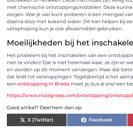
lostrekken of –wrikken. Deze methodes zijn veilig voo
met chemische ontstoppingsmiddelen. Deze kunnen de
zorgen. Wat je wel kunt proberen is een mengsel van
daarna door met kokend water. Dit kan helpen bij een
vetophoping kun je ook afwasmiddel gebruiken.
Moeilijkheden bij het inschakel
Het probleem bij het inschakelen van een ontstoppingsb
niet te vinden! Dat is niet helemaal waar, ze zijn er 
en worden op dit moment vervangen. Maar dat beteke
dat leidt tot verstoppingen. Tegelijkertijd is het aa
een
ontstopping in Breda
moet je dus al snel een be
https://www.rioolgroep.com/ontstopping/ontstopp
Goed artikel? Deel hem dan op:
X (Twitter)
Facebook