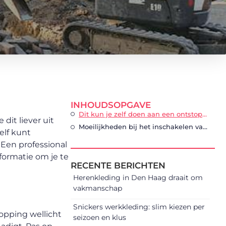
INHOUDSOPGAVE
Dit kun je zelf doen aan een ontstopping
dit liever uit
Moeilijkheden bij het inschakelen van professionele hulp
elf kunt
Een professional
formatie om je te
RECENTE BERICHTEN
Herenkleding in Den Haag draait om
vakmanschap
Snickers werkkleding: slim kiezen per
topping wellicht
seizoen en klus