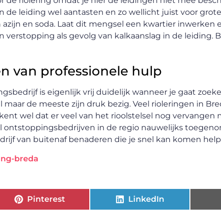
r de riolering omdat je hier de leidingen niet mee besch
 leiding wel aantasten en zo wellicht juist voor gro
 azijn en soda. Laat dit mengsel een kwartier inwerken 
 verstopping als gevolg van kalkaanslag in de leiding. B
en van professionele hulp
edrijf is eigenlijk vrij duidelijk wanneer je gaat zoeken
wel maar de meeste zijn druk bezig. Veel rioleringen in Br
nt wel dat er veel van het rioolstelsel nog vervangen
ntal ontstoppingsbedrijven in de regio nauwelijks toegen
drijf van buitenaf benaderen die je snel kan komen help
ing-breda
Pinterest
LinkedIn