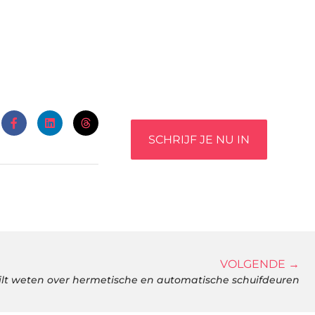
begin met het delen van jouw
unieke perspectief. Jouw
woorden kunnen informeren,
inspireren, vermaken en
verbinden – ze verdienen het
om gehoord te worden!
SCHRIJF JE NU IN
VOLGENDE →
 wilt weten over hermetische en automatische schuifdeuren