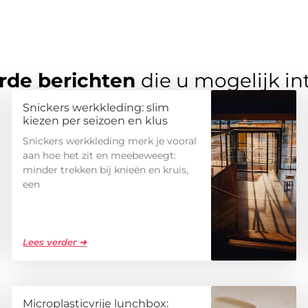
rde berichten
die u mogelijk in
Snickers werkkleding: slim
kiezen per seizoen en klus
Snickers werkkleding merk je vooral
aan hoe het zit en meebeweegt:
minder trekken bij knieën en kruis,
een
Lees verder ➜
Microplasticvrije lunchbox: