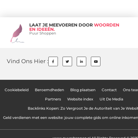
LAAT JE MEEVOEREN DOOR
WOORDEN
EN IDEEËN.
Puur Shoppen
Vind Ons Hier :
Cookiebeleid
Beroemdheden
Blog plaatsen
Contact
Ons te
Partners
Website index
Uit De Media
Backlinks Kopen: Zo Vergroot Je de Autoriteit van Je Websi
Geld verdienen met een website: jouw complete gids om online inkome