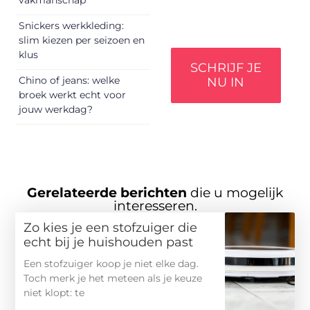
verdienen het om
gehoord te worden!
Snickers werkkleding:
slim kiezen per seizoen en
klus
SCHRIJF JE
Chino of jeans: welke
NU IN
broek werkt echt voor
jouw werkdag?
Gerelateerde berichten
die u mogelijk
interesseren.
Zo kies je een stofzuiger die
echt bij je huishouden past
Een stofzuiger koop je niet elke dag.
Toch merk je het meteen als je keuze
niet klopt: te