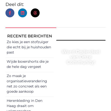
Deel dit:
RECENTE BERICHTEN
Zo kies je een stofzuiger
die echt bij je huishouden
Word Onderdeel
past
van Onze
Wijde boxershorts die je
Community!
de hele dag vergeet
Registreer je vandaag
Zo maak je
nog en begin met het
organisatieverandering
delen van jouw unieke
net zo concreet als een
perspectief. Jouw
goede aankoop
woorden kunnen
informeren, inspireren,
Herenkleding in Den
vermaken en
Haag draait om
verbinden – ze
vakmanschap