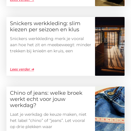
Snickers werkkleding: slim
kiezen per seizoen en klus
Snickers werkkleding merk je vooral
aan hoe het zit en meebeweegt: minder
trekken bij knieën en kruis, een
Lees verder ➜
Chino of jeans: welke broek
werkt echt voor jouw
werkdag?
Laat je werkdag de keuze maken, niet
het label “chino” of “jeans”. Let vooral
op drie plekken waar