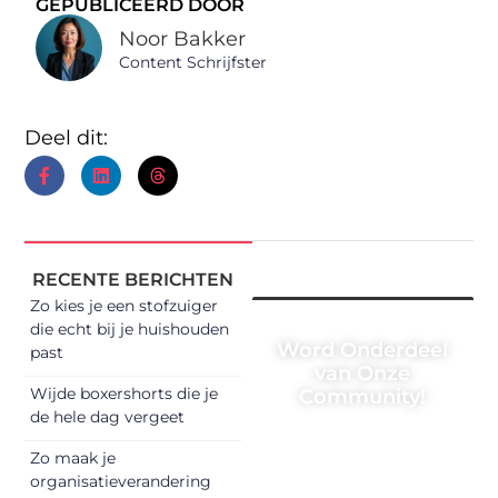
GEPUBLICEERD DOOR
Noor Bakker
Content Schrijfster
Deel dit:
RECENTE BERICHTEN
Zo kies je een stofzuiger
die echt bij je huishouden
Word Onderdeel
past
van Onze
Wijde boxershorts die je
Community!
de hele dag vergeet
Registreer je vandaag
Zo maak je
nog en begin met het
organisatieverandering
delen van jouw unieke