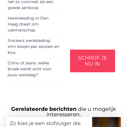
net zo concreet als een
perspectief. Jouw
goede aankoop
woorden kunnen
informeren, inspireren,
Herenkleding in Den
vermaken en
Haag draait om
verbinden – ze
vakmanschap
verdienen het om
gehoord te worden!
Snickers werkkleding:
slim kiezen per seizoen en
klus
SCHRIJF JE
Chino of jeans: welke
NU IN
broek werkt echt voor
jouw werkdag?
Gerelateerde berichten
die u mogelijk
interesseren.
Zo kies je een stofzuiger die