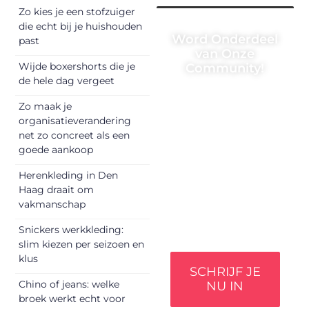
Zo kies je een stofzuiger
die echt bij je huishouden
Word Onderdeel
past
van Onze
Wijde boxershorts die je
Community!
de hele dag vergeet
Registreer je vandaag
Zo maak je
nog en begin met het
organisatieverandering
delen van jouw unieke
net zo concreet als een
perspectief. Jouw
goede aankoop
woorden kunnen
informeren, inspireren,
Herenkleding in Den
vermaken en
Haag draait om
verbinden – ze
vakmanschap
verdienen het om
gehoord te worden!
Snickers werkkleding:
slim kiezen per seizoen en
klus
SCHRIJF JE
Chino of jeans: welke
NU IN
broek werkt echt voor