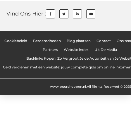
Vind Ons Hier :
Cookiebeleid
Beroemdheden
Blog plaatsen
Contact
Ons te
Partners
Website index
Uit De Media
Backlinks Kopen: Zo Vergroot Je de Autoriteit van Je Websi
Geld verdienen met een website: jouw complete gids om online inkome
www.puurshoppen.nl.
All Rights Reserved © 2025