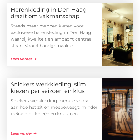
Herenkleding in Den Haag
draait om vakmanschap
Steeds meer mannen kiezen voor
exclusieve herenkleding in Den Haag
waarbij kwaliteit en ambacht centraal
staan. Vooral handgemaakte
Lees verder ➜
Snickers werkkleding: slim
kiezen per seizoen en klus
Snickers werkkleding merk je vooral
aan hoe het zit en meebeweegt: minder
trekken bij knieën en kruis, een
Lees verder ➜