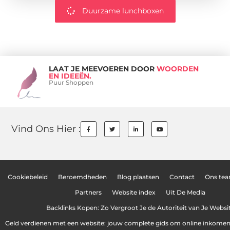
Duurzame lunchboxen
LAAT JE MEEVOEREN DOOR
WOORDEN
EN IDEEËN.
Puur Shoppen
Vind Ons Hier :
Cookiebeleid
Beroemdheden
Blog plaatsen
Contact
Ons te
Partners
Website index
Uit De Media
Backlinks Kopen: Zo Vergroot Je de Autoriteit van Je Websi
Geld verdienen met een website: jouw complete gids om online inkome