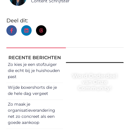
Content Schrijfster
Deel dit:
RECENTE BERICHTEN
Zo kies je een stofzuiger
die echt bij je huishouden
Word Onderdeel
past
van Onze
Wijde boxershorts die je
Community!
de hele dag vergeet
Registreer je vandaag
Zo maak je
nog en begin met het
organisatieverandering
delen van jouw unieke
net zo concreet als een
perspectief. Jouw
goede aankoop
woorden kunnen
informeren, inspireren,