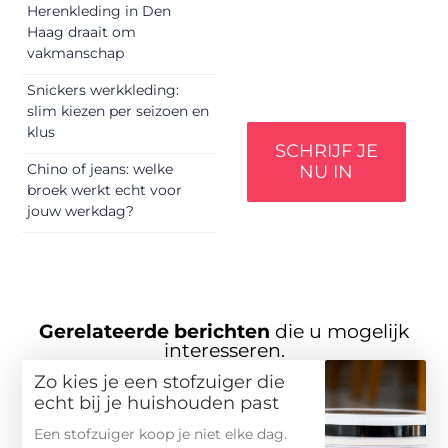
Herenkleding in Den
vermaken en
Haag draait om
verbinden – ze
vakmanschap
verdienen het om
gehoord te worden!
Snickers werkkleding:
slim kiezen per seizoen en
klus
SCHRIJF JE
Chino of jeans: welke
NU IN
broek werkt echt voor
jouw werkdag?
Gerelateerde berichten
die u mogelijk
interesseren.
Zo kies je een stofzuiger die
echt bij je huishouden past
Een stofzuiger koop je niet elke dag.