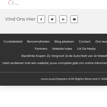
Vind Ons Hier :
Cookiebeleid
Beroemdheden
Blog plaatsen
Contact
Ons te
Partners
Website index
Uit De Media
Backlinks Kopen: Zo Vergroot Je de Autoriteit van Je Websi
Geld verdienen met een website: jouw complete gids om online inkome
www.puurshoppen.nl.
All Rights Reserved © 2025