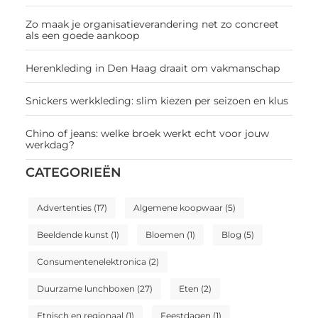
Zo maak je organisatieverandering net zo concreet
als een goede aankoop
Herenkleding in Den Haag draait om vakmanschap
Snickers werkkleding: slim kiezen per seizoen en klus
Chino of jeans: welke broek werkt echt voor jouw
werkdag?
CATEGORIEËN
Advertenties
(17)
Algemene koopwaar
(5)
Beeldende kunst
(1)
Bloemen
(1)
Blog
(5)
Consumentenelektronica
(2)
Duurzame lunchboxen
(27)
Eten
(2)
Etnisch en regionaal
(1)
Feestdagen
(1)