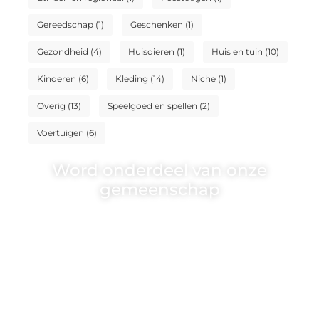
Gereedschap
(1)
Geschenken
(1)
Gezondheid
(4)
Huisdieren
(1)
Huis en tuin
(10)
Kinderen
(6)
Kleding
(14)
Niche
(1)
Overig
(13)
Speelgoed en spellen
(2)
Voertuigen
(6)
Word onderdeel van onze
gemeenschap
Wij zijn een veelzijdig blogplatform dat
toegankelijk is voor iedereen – of je nu een
passie hebt voor schrijven, lezen of beide. Onze
algemene blog biedt een podium voor diverse
onderwerpen en persoonlijke verhalen.
❝
Word onderdeel van onze community en