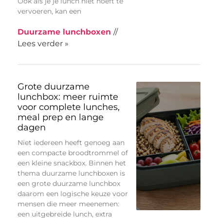
Ook als je je lunch niet hoeft te
vervoeren, kan een
Duurzame lunchboxen
//
Lees verder »
Grote duurzame
lunchbox: meer ruimte
voor complete lunches,
meal prep en lange
dagen
Niet iedereen heeft genoeg aan
een compacte broodtrommel of
een kleine snackbox. Binnen het
thema duurzame lunchboxen is
een grote duurzame lunchbox
daarom een logische keuze voor
mensen die meer meenemen:
een uitgebreide lunch, extra