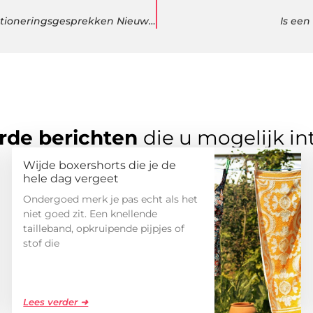
Slim Subsidie Aanvragen: Coachend Leiderschap en Functioneringsgesprekken Nieuwe Stijl
Is ee
rde berichten
die u mogelijk in
Wijde boxershorts die je de
hele dag vergeet
Ondergoed merk je pas echt als het
niet goed zit. Een knellende
tailleband, opkruipende pijpjes of
stof die
Lees verder ➜