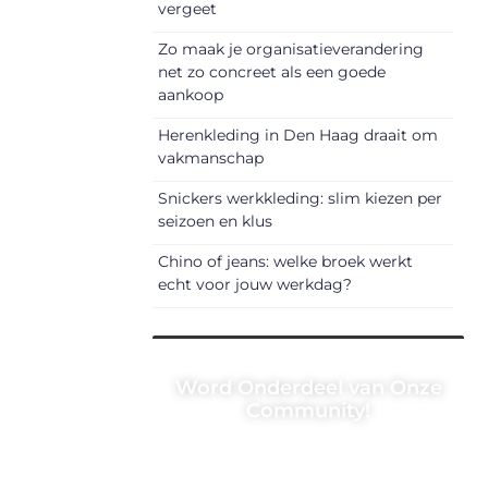
vergeet
Zo maak je organisatieverandering
net zo concreet als een goede
aankoop
Herenkleding in Den Haag draait om
vakmanschap
Snickers werkkleding: slim kiezen per
seizoen en klus
Chino of jeans: welke broek werkt
echt voor jouw werkdag?
Word Onderdeel van Onze
Community!
Registreer je vandaag nog en
begin met het delen van jouw