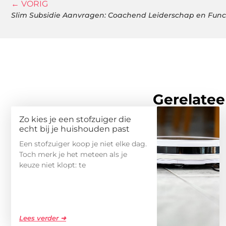
← VORIG
Gerelatee
Zo kies je een stofzuiger die
echt bij je huishouden past
Een stofzuiger koop je niet elke dag.
Toch merk je het meteen als je
keuze niet klopt: te
Lees verder ➜