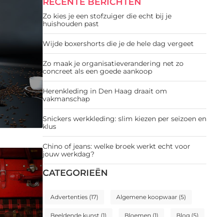
RECENTE BERICHTEN
Zo kies je een stofzuiger die echt bij je
huishouden past
Wijde boxershorts die je de hele dag vergeet
Zo maak je organisatieverandering net zo
concreet als een goede aankoop
Herenkleding in Den Haag draait om
vakmanschap
Snickers werkkleding: slim kiezen per seizoen en
klus
Chino of jeans: welke broek werkt echt voor
jouw werkdag?
CATEGORIEËN
Advertenties
(17)
Algemene koopwaar
(5)
Beeldende kunst
(1)
Bloemen
(1)
Blog
(5)