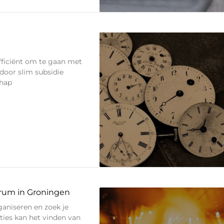
fficiënt om te gaan met
door slim subsidie
chap
trum in Groningen
aniseren en zoek je
ties kan het vinden van