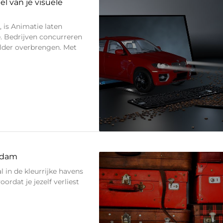
l van je visuele
, is Animatie laten
e. Bedrijven concurreren
lder overbrengen. Met
erdam
l in de kleurrijke havens
ordat je jezelf verliest