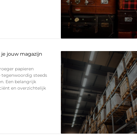
 je jouw magazijn
vroeger papieren
e tegenwoordig steeds
n. Een belangrijk
ciënt en overzichtelijk