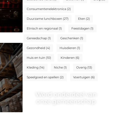
Consumentenelektronica
(2)
Duurzame lunchboxen
(27)
Eten
(2)
Etnisch en regionaal
(1)
Feestdagen
(1)
Gereedschap
(1)
Geschenken
(1)
Gezondheid
(4)
Huisdieren
(1)
Huis en tuin
(10)
Kinderen
(6)
Kleding
(14)
Niche
(1)
Overig
(13)
Speelgoed en spellen
(2)
Voertuigen
(6)
Word onderdeel van
onze gemeenschap
Wij zijn een veelzijdig blogplatform