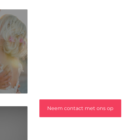
dat toegankelijk is voor iedereen –
of je nu een passie hebt voor
schrijven, lezen of beide. Onze
algemene blog biedt een podium
voor diverse onderwerpen en
persoonlijke verhalen.
❝
Word onderdeel van onze
community en draag bij aan een
inspirerende plek waar ideeën tot
leven komen en gedeeld worden.
❞
Neem contact met ons op