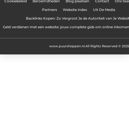
Cookiebeleid
Beroemdheden
Blog plaatsen
Contact
Ons te
Partners
Website index
Uit De Media
Backlinks Kopen: Zo Vergroot Je de Autoriteit van Je Websi
Geld verdienen met een website: jouw complete gids om online inkome
www.puurshoppen.nl.
All Rights Reserved © 2025