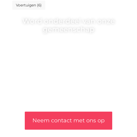
Voertuigen
(6)
Word onderdeel van onze
gemeenschap
Wij zijn een veelzijdig blogplatform dat
toegankelijk is voor iedereen – of je nu een
passie hebt voor schrijven, lezen of beide. Onze
algemene blog biedt een podium voor diverse
onderwerpen en persoonlijke verhalen.
❝
Word onderdeel van onze community en
draag bij aan een inspirerende plek waar
ideeën tot leven komen en gedeeld worden.
❞
Neem contact met ons op