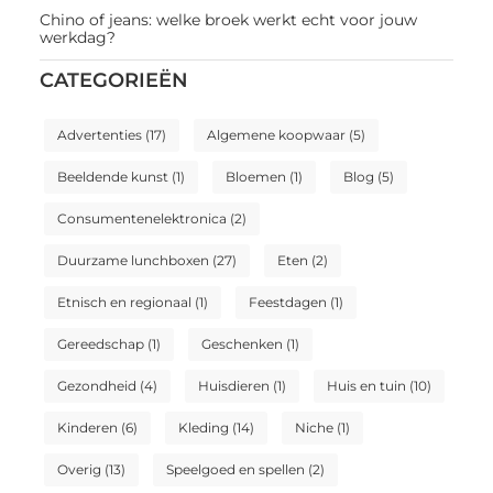
Chino of jeans: welke broek werkt echt voor jouw
werkdag?
CATEGORIEËN
Advertenties
(17)
Algemene koopwaar
(5)
Beeldende kunst
(1)
Bloemen
(1)
Blog
(5)
Consumentenelektronica
(2)
Duurzame lunchboxen
(27)
Eten
(2)
Etnisch en regionaal
(1)
Feestdagen
(1)
Gereedschap
(1)
Geschenken
(1)
Gezondheid
(4)
Huisdieren
(1)
Huis en tuin
(10)
Kinderen
(6)
Kleding
(14)
Niche
(1)
Overig
(13)
Speelgoed en spellen
(2)