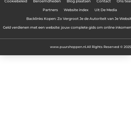
Cookiebeleid
Beroemdheden
Blog plaatsen
Contact
Ons te
Partners
Website index
Uit De Media
Backlinks Kopen: Zo Vergroot Je de Autoriteit van Je Websi
Geld verdienen met een website: jouw complete gids om online inkome
www.puurshoppen.nl.
All Rights Reserved © 2025