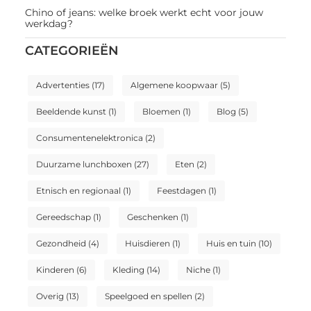
Chino of jeans: welke broek werkt echt voor jouw
werkdag?
CATEGORIEËN
Advertenties
(17)
Algemene koopwaar
(5)
Beeldende kunst
(1)
Bloemen
(1)
Blog
(5)
Consumentenelektronica
(2)
Duurzame lunchboxen
(27)
Eten
(2)
Etnisch en regionaal
(1)
Feestdagen
(1)
Gereedschap
(1)
Geschenken
(1)
Gezondheid
(4)
Huisdieren
(1)
Huis en tuin
(10)
Kinderen
(6)
Kleding
(14)
Niche
(1)
Overig
(13)
Speelgoed en spellen
(2)