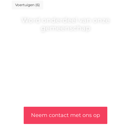
Voertuigen
(6)
Word onderdeel van onze
gemeenschap
Wij zijn een veelzijdig blogplatform dat
toegankelijk is voor iedereen – of je nu een
passie hebt voor schrijven, lezen of beide. Onze
algemene blog biedt een podium voor diverse
onderwerpen en persoonlijke verhalen.
❝
Word onderdeel van onze community en
draag bij aan een inspirerende plek waar
ideeën tot leven komen en gedeeld worden.
❞
Neem contact met ons op