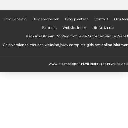
Cookiebeleid
Beroemdheden
Blog plaatsen
Contact
Ons te
Partners
Website index
Uit De Media
Backlinks Kopen: Zo Vergroot Je de Autoriteit van Je Websi
Geld verdienen met een website: jouw complete gids om online inkome
www.puurshoppen.nl.
All Rights Reserved © 2025