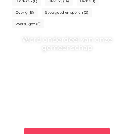
Kinderen
(6)
Kleding
(14)
Niche
(1)
Overig
(13)
Speelgoed en spellen
(2)
Voertuigen
(6)
Word onderdeel van onze
gemeenschap
Wij zijn een veelzijdig blogplatform dat
toegankelijk is voor iedereen – of je nu een
passie hebt voor schrijven, lezen of beide. Onze
algemene blog biedt een podium voor diverse
onderwerpen en persoonlijke verhalen.
❝
Word onderdeel van onze community en
draag bij aan een inspirerende plek waar
ideeën tot leven komen en gedeeld worden.
❞