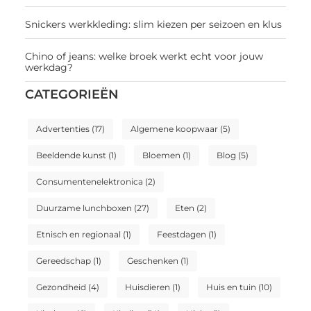
Snickers werkkleding: slim kiezen per seizoen en klus
Chino of jeans: welke broek werkt echt voor jouw
werkdag?
CATEGORIEËN
Advertenties
(17)
Algemene koopwaar
(5)
Beeldende kunst
(1)
Bloemen
(1)
Blog
(5)
Consumentenelektronica
(2)
Duurzame lunchboxen
(27)
Eten
(2)
Etnisch en regionaal
(1)
Feestdagen
(1)
Gereedschap
(1)
Geschenken
(1)
Gezondheid
(4)
Huisdieren
(1)
Huis en tuin
(10)