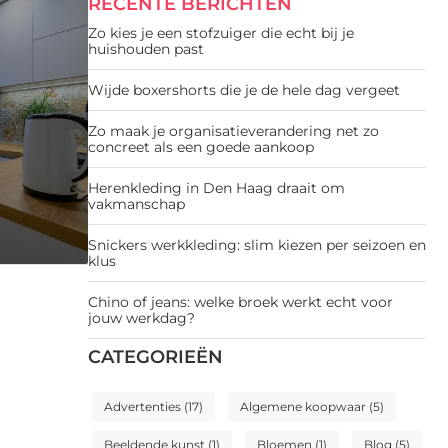
RECENTE BERICHTEN
Zo kies je een stofzuiger die echt bij je
huishouden past
Wijde boxershorts die je de hele dag vergeet
Zo maak je organisatieverandering net zo
concreet als een goede aankoop
Herenkleding in Den Haag draait om
vakmanschap
Snickers werkkleding: slim kiezen per seizoen en
klus
Chino of jeans: welke broek werkt echt voor
jouw werkdag?
CATEGORIEËN
Advertenties
(17)
Algemene koopwaar
(5)
Beeldende kunst
(1)
Bloemen
(1)
Blog
(5)