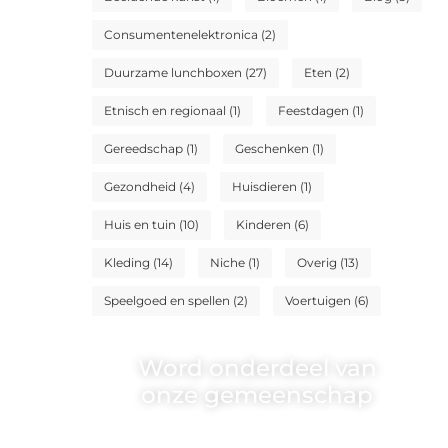
Consumentenelektronica
(2)
Duurzame lunchboxen
(27)
Eten
(2)
Etnisch en regionaal
(1)
Feestdagen
(1)
Gereedschap
(1)
Geschenken
(1)
Gezondheid
(4)
Huisdieren
(1)
Huis en tuin
(10)
Kinderen
(6)
Kleding
(14)
Niche
(1)
Overig
(13)
Speelgoed en spellen
(2)
Voertuigen
(6)
Word onderdeel van
onze gemeenschap
Wij zijn een veelzijdig blogplatform