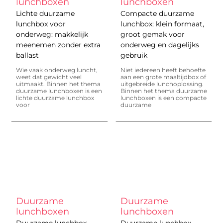
lunchboxen
lunchboxen
Lichte duurzame
Compacte duurzame
lunchbox voor
lunchbox: klein formaat,
onderweg: makkelijk
groot gemak voor
meenemen zonder extra
onderweg en dagelijks
ballast
gebruik
Wie vaak onderweg luncht,
Niet iedereen heeft behoefte
weet dat gewicht veel
aan een grote maaltijdbox of
uitmaakt. Binnen het thema
uitgebreide lunchoplossing.
duurzame lunchboxen is een
Binnen het thema duurzame
lichte duurzame lunchbox
lunchboxen is een compacte
voor
duurzame
Duurzame
Duurzame
lunchboxen
lunchboxen
Duurzame lunchbox
Duurzame lunchbox