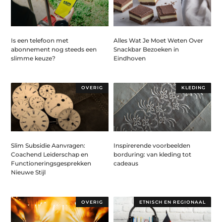
Is een telefoon met
Alles Wat Je Moet Weten Over
abonnement nog steeds een
Snackbar Bezoeken in
slimme keuze?
Eindhoven
OVERIG
KLEDING
Slim Subsidie Aanvragen:
Inspirerende voorbeelden
Coachend Leiderschap en
borduring: van kleding tot
Functioneringsgesprekken
cadeaus
Nieuwe Stijl
OVERIG
ETNISCH EN REGIONAAL