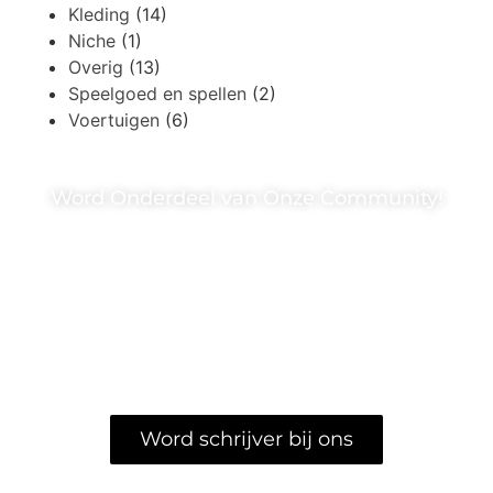
Kleding
(14)
Niche
(1)
Overig
(13)
Speelgoed en spellen
(2)
Voertuigen
(6)
Word Onderdeel van Onze Community!
Of je nu een ervaren schrijver bent of je eerste
stappen zet in de wereld van content creatie – bij
puurshoppen.nl is er plaats voor jouw unieke stem
en perspectief. Sluit je aan bij onze diverse
gemeenschap van schrijvers en bereik duizenden
geëngageerde lezers.
Word schrijver bij ons