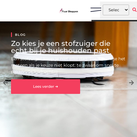
BLOG
Zo kies je een stofzuiger die
echt bij je huishouden past
Een stofzuiger koop je niet elke dag. Toch merk je het
meteen als je keuze niet klopt: te zwaar om snel te
pakken, te luidruchtig
Lees verder ➜