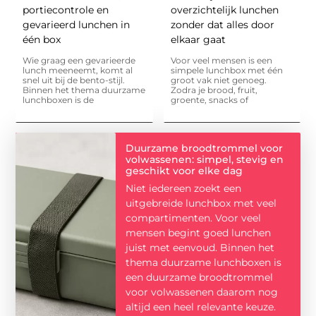
portiecontrole en
overzichtelijk lunchen
gevarieerd lunchen in
zonder dat alles door
één box
elkaar gaat
Wie graag een gevarieerde
Voor veel mensen is een
lunch meeneemt, komt al
simpele lunchbox met één
snel uit bij de bento-stijl.
groot vak niet genoeg.
Binnen het thema duurzame
Zodra je brood, fruit,
lunchboxen is de
groente, snacks of
Duurzame broodtrommel voor
volwassenen: simpel, stevig en
geschikt voor elke dag
Niet iedereen zoekt een
uitgebreide lunchbox met veel
compartimenten. Voor veel
mensen begint goed lunchen
juist met eenvoud. Binnen het
thema duurzame lunchboxen is
een duurzame broodtrommel
voor volwassenen daarom nog
altijd een heel relevante keuze.