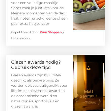
voor een volledige maaltijd.
Soms zoek je juist iets voor de
kleinere momenten van de dag:
fruit, noten, snackgroente of een
paar extra hapjes voor
Gepubliceerd door
Puur Shoppen
//
Lees verder »
Glazen awards nodig?
Gebruik deze tips!
Glazen awards zijn bij uitstek
geschikt als oeuvre prijs. Ze
worden ook vaak uitgereikt voor
lifetime achievement award, in
de academische wereld en
natuurlijk als sportprijs. Een
glazen award is