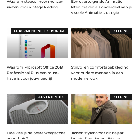
Waarom steeds meer mensen
Een overtuigende Animatie
kiezen voor vintage kleding
laten maken als onderdeel van je
visuele Animatie strategie
CONSUMENTENELEKTRONICA
KLEDING
Waarom Microsoft Office 2019
Stijlvol en comfortabel: kleding
Professional Plus een must-
voor oudere mannen in een
have is voor jouw bedrijf
moderne look
ADVERTENTIES
KLEDING
Hoe kies je de beste weegschaal
Jassen stylen voor dit najaar:
voor thuis?
trends, functies en tijdloze