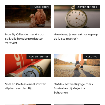
HUISDIEREN
ADVERTENTIES
Hoe By Ollies de markt voor
Hoe draag je een zakhorloge op
stijlvolle hondenproducten
de juiste manier?
verovert
ADVERTENTIES
KLEDING
Snel en Professioneel Printen
Ontdek het veelzijdige merk
Alphen aan den Rijn
Australian bij Meijerink
Schoenen