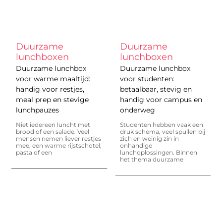
Duurzame
Duurzame
lunchboxen
lunchboxen
Duurzame lunchbox
Duurzame lunchbox
voor warme maaltijd:
voor studenten:
handig voor restjes,
betaalbaar, stevig en
meal prep en stevige
handig voor campus en
lunchpauzes
onderweg
Niet iedereen luncht met
Studenten hebben vaak een
brood of een salade. Veel
druk schema, veel spullen bij
mensen nemen liever restjes
zich en weinig zin in
mee, een warme rijstschotel,
onhandige
pasta of een
lunchoplossingen. Binnen
het thema duurzame