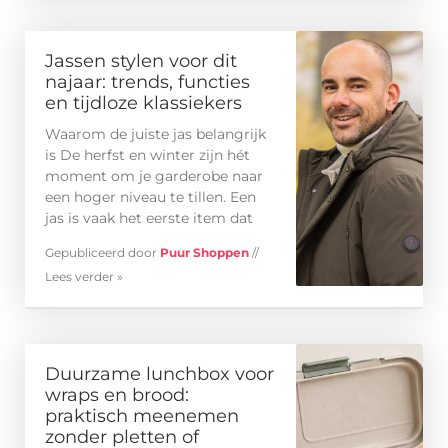
Jassen stylen voor dit
najaar: trends, functies
en tijdloze klassiekers
Waarom de juiste jas belangrijk
is De herfst en winter zijn hét
moment om je garderobe naar
een hoger niveau te tillen. Een
jas is vaak het eerste item dat
Gepubliceerd door
Puur Shoppen
//
Lees verder »
Duurzame lunchbox voor
wraps en brood:
praktisch meenemen
zonder pletten of