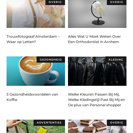
OVERIG
OVERIG
Trouwfotograaf Amsterdam –
Alles Wat U Moet Weten Over
Waar op Letten?
Een Orthodontist in Arnhem
GEZONDHEID
KLEDING
5 Gezondheidsvoordelen van
Welke Kleuren Passen Bij Mij,
Koffie
Welke Kledingstijl Past Bij Mij en
De plus van Personal shopper
ADVERTENTIES
OVERIG