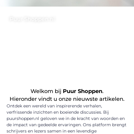
Puur Shoppen.nl
Een plek waar inspiratie, kennis en creativiteit samenkomen in
een stroom van waardevolle content.
❝ We bieden niet alleen een platform, maar ook een community
waar schrijvers elkaar ontmoeten, inspireren en van elkaar leren
❞
Welkom bij
Puur Shoppen
.
Hieronder vindt u onze nieuwste artikelen.
Ontdek een wereld van inspirerende verhalen,
verfrissende inzichten en boeiende discussies. Bij
puurshoppen.nl geloven we in de kracht van woorden en
de impact van gedeelde ervaringen. Ons platform brengt
schrijvers en lezers samen in een levendige