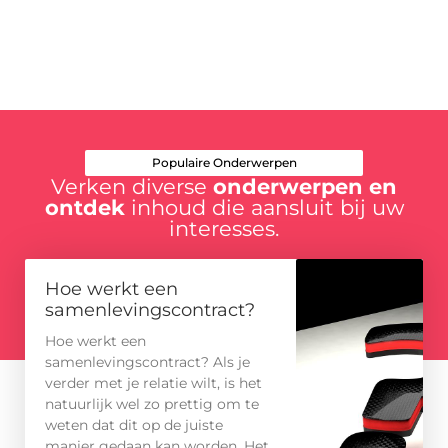
Populaire Onderwerpen
Verken diverse
onderwerpen en
ontdek
inhoud die aansluit bij uw
interesses.
Hoe werkt een
samenlevingscontract?
Hoe werkt een
samenlevingscontract? Als je
verder met je relatie wilt, is het
natuurlijk wel zo prettig om te
weten dat dit op de juiste
manier gedaan kan worden. Het